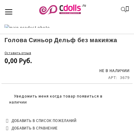
SKIP
К
TOGGLE NAV
П
TO
CONTENT
Skip
to
Skip
the
to
Голова Синьор Дельф без макияжа
end
the
of
beginning
Оставить отзыв
the
of
0,00 Руб.
images
the
gallery
images
НЕ В НАЛИЧИИ
gallery
АРТ
3679
Уведомить меня когда товар появиться в
наличии
ДОБАВИТЬ В СПИСОК ПОЖЕЛАНИЙ
ДОБАВИТЬ В СРАВНЕНИЕ