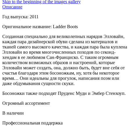
Skip to the beginning of the images gallery
Описание
Год выпуска: 2011
Оригинальное название: Ladder Boots
Созданная специально для великолепных нарядов Элловайн,
каждая пара дизайнерской обуви сделана из материалов и
тканей самого высокого качества, и каждая пара была куплена
Элловайн во время многочисленных походов по секонд-
хендам в ее любимом Сан-Франциско. С таким огромным
количеством возможных образов и настроений, которые
Элловайн может создать, она, должно быть, будет вне себя от
счастья благодаря этим босоножкам, ну, хотя бы некоторое
время… Они идеальны для прогулок, написания поэм или
даже обдумывания сущности скуки.
Босоножки также подходят Пруденс Муди и Эмбер Стенхоуп.
Огромный ассортимент
В наличии
Профессиональная поддержка