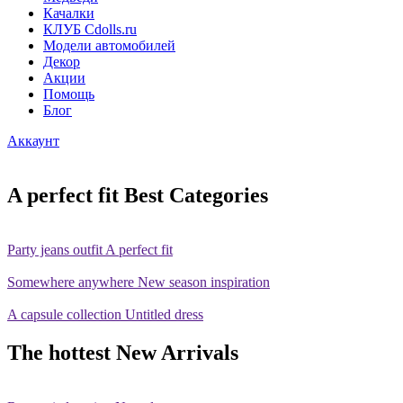
Качалки
КЛУБ Cdolls.ru
Модели автомобилей
Декор
Акции
Помощь
Блог
Аккаунт
A perfect fit
Best Categories
Party jeans outfit
A perfect fit
Somewhere anywhere
New season inspiration
A capsule collection
Untitled dress
The hottest
New Arrivals