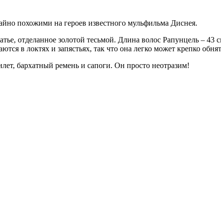
йно похожими на героев известного мульфильма Диснея.
тье, отделанное золотой тесьмой. Длина волос Рапунцель – 43 с
ются в локтях и запястьях, так что она легко может крепко обня
лет, бархатный ремень и сапоги. Он просто неотразим!