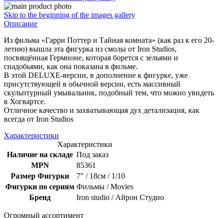
Skip to the beginning of the images gallery
Описание
Из фильма «Гарри Поттер и Тайная комната» (как раз к его 20-
летию) вышла эта фигурка из смолы от Iron Studios,
посвящённая Гермионе, которая борется с зельями и
снадобьями, как она показана в фильме.
В этой DELUXE-версии, в дополнение к фигурке, уже
присутствующей в обычной версии, есть массивный
скульптурный умывальник, подобный тем, что можно увидеть
в Хогвартсе.
Отличное качество и захватывающая дух детализация, как
всегда от Iron Studios
Характеристики
Характеристики
Наличие на складе
Под заказ
MPN
85361
Размер Фигурки
7" / 18см / 1/10
Фигурки по сериям
Фильмы / Movies
Бренд
Iron studio / Айрон Студио
Огромный ассортимент