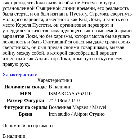
как президент Локи вызвал событие Нексуса внутри
установленной Священной линии времени, его реальность
была стерта, и он был изгнан в Пустоту. Стремясь свергнуть
молодого варианта, известного как Кид Локи, и занять его
место Короля Пустоты, он организовал переворот и
утвердился в качестве командующего так называемой армии
вариантов Локи, но без харизмы, которая могла бы внушать
лояльность и быть Считавшийся опасным даже среди своих
сверстников, он был предан своими товарищами, вызвав
войну между собой, в которой своеобразный вариант,
известный как Аллигатор Локи, прыгнул и откусил ему
правую руку.
Характеристики
Характеристики
Наличие на складе
В наличии
MPN
ISMARCAS5362110
Размер Фигурки
7" / 18см / 1/10
Фигурки по сериям
Вселенная Марвел / Marvel
Бренд
Iron studio / Айрон Студио
Огромный ассортимент
В наличии