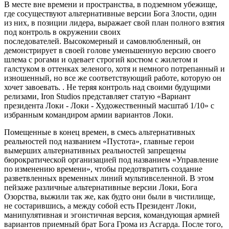
В месте вне времени и пространства, в подземном убежище,
где сосуществуют альтернативные версии Бога Злости, один
из них, в позиции лидера, выражает свой план полного взятия
под контроль в окружении своих
последователей. Высокомерный и самовлюбленный, он
демонстрирует в своей голове уменьшенную версию своего
шлема с рогами и одевает строгий костюм с жилетом и
галстуком в оттенках зеленого, хотя и немного потрепанный и
изношенный, но все же соответствующий работе, которую он
хочет завоевать. . Не теряя контроль над своими будущими
релизами, Iron Studios представляет статую «Вариант
президента Локи - Локи - Художественный масштаб 1/10» с
избранным командиром армии вариантов Локи.
Помещенные в конец времен, в смесь альтернативных
реальностей под названием «Пустота», главные герои
вымерших альтернативных реальностей запрещены
бюрократической организацией под названием «Управление
по изменению времени», чтобы предотвратить создание
разветвленных временных линий мультивселенной. В этом
пейзаже различные альтернативные версии Локи, Бога
Озорства, выжили так же, как будто они были в чистилище,
не состарившись, а между собой есть Президент Локи,
манипулятивная и эгоистичная версия, командующая армией
вариантов приемный брат Бога Грома из Асгарда. После того,