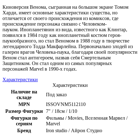
Киноверсия Венома, сыгранная на большом экране Томом
Харди, имеет основные характеристики существа, но
отличается от своего происхождения из комиксов, где
происхождение персонажа связано с Человеком-
пауком. Инопланетянин из вида, известного как Клинтар,
появился в 1984 году как инопланетный костюм героя-
паукообразного, но стал Веномом в 1988 году в творчестве
легендарного Тодда Макфарлейна. Первоначально злодей из
галереи врагов Человека-паука, благодаря своей популярности
Веном стал антигероем, назвав себя Смертельным
Защитником. Он стал одним из самых популярных
персонажей Marvel в 1990-х годах.
Характеристики
Характеристики
Наличие на
Под заказ
складе
MPN
ISSOVNM5112110
Размер Фигурки
7" / 18см / 1/10
Фигурки по
Фильмы / Movies, Вселенная Марвел /
сериям
Marvel
Бренд
Iron studio / Айрон Студио