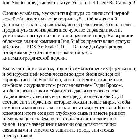
Iron Studios представляет статуи Venom: Let There Be Carnage!!
Словно улыбаясь, мускулистая фигура со слизистой черной
кожей обнажает пугающе острые зубы. Обнажая свой
длинный язык и закрыв глаза, он сосредотачивается на цели –
продвинуть свое извращенное чувство справедливости,
уничтожая преступников и защищая свой город. На вершине
обломков здания компания Iron Studios представляет статую
«Веном — BDS Art Scale 1:10 — Веном: Да будет резня»,
изображающую антигероя-симбиота в его
кинематографической версии.
Выведенный из кометы, полной симбиотических форм жизни,
и обнаруженный космическим зондом биоинженерной
корпорации Life Foundation, инопланетянин сливается в
симбиозе с журналистом-расследователем Эдди Броком,
чтобы выжить, таким образом создавая из этого союза
чудовищное существо, которое представляется как Яд. В
составе сил вторжения, которые искали новые миры, чтобы
симбиоты могли их захватить и питаться, существо и Брок в
конечном итоге создают глубокую связь и вместе решают
помочь защитить Землю от вторжения инопланетных
видов. После завершения миссии оба остаются тайно
связанными и стремятся защитить город, уничтожая
преступников.