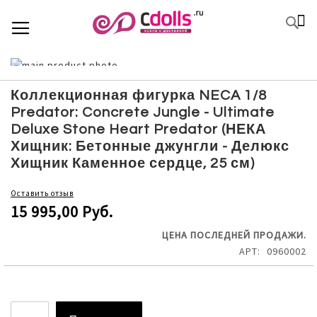
SKIP
К
TOGGLE NAV
П
TO
CONTENT
Skip
to
Skip
the
to
Коллекционная фигурка NECA 1/8
end
the
Predator: Concrete Jungle - Ultimate
of
beginning
Deluxe Stone Heart Predator (НЕКА
the
of
Хищник: Бетонные джунгли - Делюкс
images
the
Хищник Каменное сердце, 25 см)
gallery
images
gallery
Оставить отзыв
15 995,00 Руб.
ЦЕНА ПОСЛЕДНЕЙ ПРОДАЖИ.
АРТ
0960002