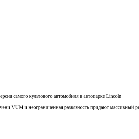
версия самого
культового автомобиля в автопарке Lincoln
ечени
VUM
и
неограниченная
развязность
придают
массивный
р