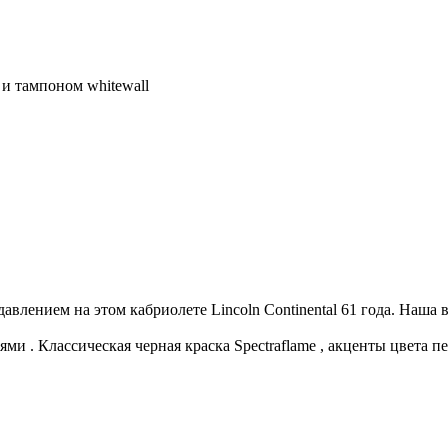
 и тампоном whitewall
влением на этом кабриолете Lincoln Continental 61 года. Наша 
рями
.
Классическая
черная
краска
Spectraflame
,
акценты
цвета
п