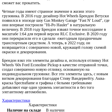
сможет вас прокатить.
Четные годы имеют странное значение в жизни этого
грузовика. В 2016 году дизайнер Hot Wheels Брендон Ветуски
появился в эпизоде шоу Gas Monkey Garage "Fast N' Loud", где
они впервые построили "Hi-Po Hauler" в натуральную
величину. В 2018 году Брендон изваял точное воссоздание в
масштабе 1:64 для первой версии RLC Exclusive. В 2020 году
они перекрасили его и сделали ежегодным праздничным
транспортным средством. А теперь, в 2022 году, он
возвращается с совершенно новой, кружащей голову схемой
окраски и декорирования.
Брендон взял эти элементы дизайна и, используя отливку Hot
Wheels '60s Ford Econoline Pickup в качестве отправной точки,
создал совершенно новую отливку, основанную на
индивидуальном грузовике. Все эти элементы здесь, с новым
витком декорирования благодаря Стиву Вандервейту. Аква-
краска Spectraflame и графика с белыми гребешками
добавляют еще один уровень элегантности и без того
элегантному автомобилю.
Характеристики
Характеристики
Наличие на складе
В наличии