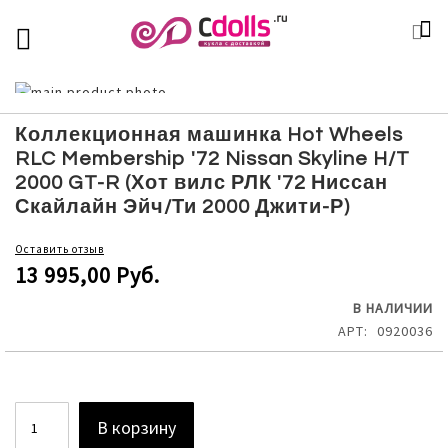
SKIP
К
TOGGLE NAV
П
TO
CONTENT
Skip
to
Skip
the
to
Коллекционная машинка Hot Wheels
end
the
RLC Membership '72 Nissan Skyline H/T
of
beginning
2000 GT-R (Хот вилс РЛК '72 Ниссан
the
of
Скайлайн Эйч/Ти 2000 Джити-Р)
images
the
gallery
images
Оставить отзыв
gallery
13 995,00 Руб.
В НАЛИЧИИ
АРТ
0920036
В корзину