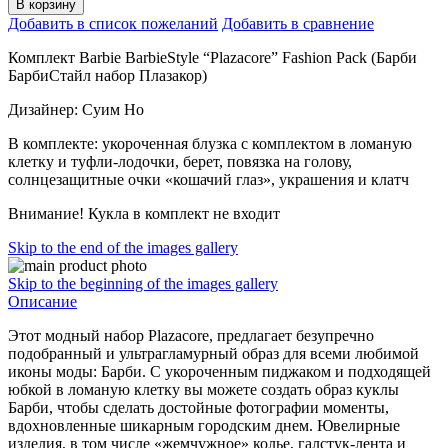
В корзину
Добавить в список пожеланий
Добавить в сравнение
Комплект Barbie BarbieStyle “Plazacore” Fashion Pack (Барби
БарбиСтайл набор Плазакор)
Дизайнер: Суим Но
В комплекте: укороченная блузка с комплектом в ломаную
клетку и туфли-лодочки, берет, повязка на голову,
солнцезащитные очки «кошачий глаз», украшения и клатч
Внимание! Кукла в комплект не входит
Skip to the end of the images gallery
Skip to the beginning of the images gallery
Описание
Этот модный набор Plazacore, предлагает безупречно
подобранный и ультрагламурный образ для всеми любимой
иконы моды: Барби. С укороченным пиджаком и подходящей
юбкой в ​​ломаную клетку вы можете создать образ куклы
Барби, чтобы сделать достойные фотографии моменты,
вдохновленные шикарным городским днем. Ювелирные
изделия, в том числе «жемчужное» колье, галстук-лента и