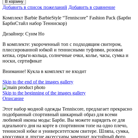
В корзину
Добавить в список пожеланий
Добавить в сравнение
Комплект Barbie BarbieStyle “Tenniscore” Fashion Pack (Барби
БарбиСтайл набор Теннискор)
Дизайнер: Суим Но
В комплекте: укороченный топ с подходящим свитером,
плиссированной юбкой и теннисными туфлями, розовая
кепка, серьги-кольца, солнечные очки, колье, часы, сумка и
носки, сертификат
Внимание! Кукла в комплект не входит
Skip to the end of the images gallery
Skip to the beginning of the images gallery
Описание
Этот набор модной одежды Tenniscore, предлагает прекрасно
подобранный спортивный шикарный образ для всеми
любимой иконы моды: Барби. Вы можете нарядить ее для
идеального дня на корте в спортивном топе на одно плечо,
теннисной юбке и университетском свитере. Шляпа, сумка,
кроссовки и другие аксессуары завершат достойный фото