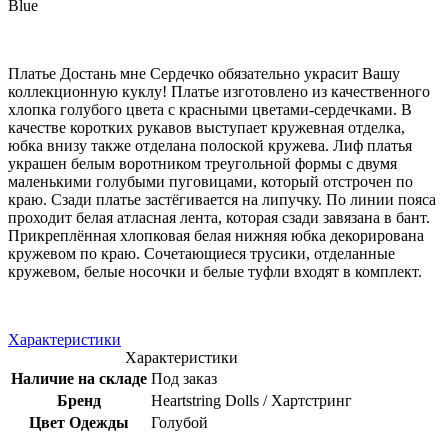
Blue
Платье Достань мне Сердечко обязательно украсит Вашу
коллекционную куклу! Платье изготовлено из качественного
хлопка голубого цвета с красными цветами-сердечками. В
качестве коротких рукавов выступает кружевная отделка,
юбка внизу также отделана полоской кружева. Лиф платья
украшен белым воротником треугольной формы с двумя
маленькими голубыми пуговицами, который отстрочен по
краю. Сзади платье застёгивается на липучку. По линии пояса
проходит белая атласная лента, которая сзади завязана в бант.
Прикреплённая хлопковая белая нижняя юбка декорирована
кружевом по краю. Сочетающиеся трусики, отделанные
кружевом, белые носочки и белые туфли входят в комплект.
Характеристики
Характеристики
Наличие на складе
Под заказ
Бренд
Heartstring Dolls / Хартстринг
Цвет Одежды
Голубой