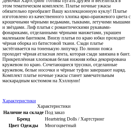
Девочки Хартстринг готовы пугать друзей и веселиться в
этом тематическом комплекте. Платье ночные ужасы
обязательно преобразит Вашу коллекционную куклу! Платье
изготовлено из качественного хлопка ярко-оранжевого цвета с
крошечными чёрными ведьмами, тыквами, летучими мышами
и звёздами. Лиф платья с романтическими рукавами-
фонариками, отделанными чёрными манжетами, украшен
маленьким бантиком. Внизу платья по краю юбки проходит
чёрная оборка из батистовой ткани. Сзади платье
застёгивается на тоненькую липучку. По линии пояса
проходит чёрная атласная лента, которая сзади завязана в бант.
Прикреплённая хлопковая белая нижняя юбка декорирована
кружевом по краю. Сочетающиеся трусики, отделанные
кружевом, белые носочки и чёрные туфли завершают наряд.
Комплект платье ночные ужасы станет замечательным
маскарадным костюмом на Хэллоуин!
Характеристики
Характеристики
Наличие на складе
Под заказ
Бренд
Heartstring Dolls / Хартстринг
Цвет Одежды
Многоцветный