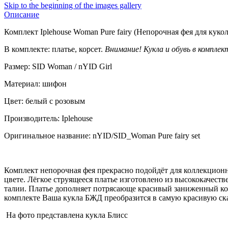
Skip to the beginning of the images gallery
Описание
Комплект Iplehouse Woman Pure fairy (Непорочная фея для куко
В комплекте: платье, корсет.
Внимание! Кукла и обувь в компле
Размер: SID Woman / nYID Girl
Материал: шифон
Цвет: белый с розовым
Производитель: Iplehouse
Оригинальное название: nYID/SID_Woman Pure fairy set
Комплект непорочная фея прекрасно подойдёт для коллекционн
цвете. Лёгкое струящееся платье изготовлено из высококачест
талии. Платье дополняет потрясающе красивый заниженный ко
комплекте Ваша кукла БЖД преобразится в самую красивую с
На фото представлена кукла Блисс