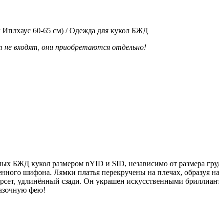
л Иплхаус 60-65 см) / Одежда для кукол БЖД
кт не входят, они приобретаются отдельно!
ых БЖД кукол размером nYID и SID, независимо от размера гру
венного шифона. Лямки платья перекручены на плечах, образуя н
рсет, удлинённый сзади. Он украшен искусственными бриллиант
казочную фею!