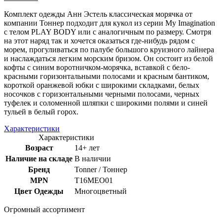
Комплект одежды Анн Эстель классическая морячка от
компании Тоннер подходит для кукол из серии My Imagination
с телом PLAY BODY или с аналогичным по размеру. Смотря
на этот наряд так и хочется оказаться где-нибудь рядом с
морем, прогуливаться по палубе большого круизного лайнера
и наслаждаться легким морским бризом. Он состоит из белой
кофты с синим воротничком-морячка, вставкой с бело-
красными горизонтальными полосами и красным бантиком,
короткой оранжевой юбки с широкими складками, белых
носочков с горизонтальными черными полосами, черных
туфелек и соломенной шляпки с широкими полями и синей
тульей в белый горох.
Характеристики
Характеристики
Возраст
14+ лет
Наличие на складе
В наличии
Бренд
Tonner / Тоннер
MPN
T16MEO01
Цвет Одежды
Многоцветный
Огромный ассортимент