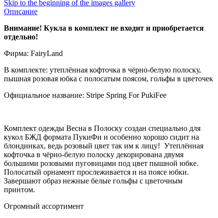
Skip to the beginning of the images gallery
Описание
Внимание! Кукла в комплект не входит и приобретается
отдельно!
Фирма: FairyLand
В комплекте: утеплённая кофточка в чёрно-белую полоску,
пышная розовая юбка с полосатым поясом, гольфы в цветочек
Официальное название: Stripe Spring For PukiFee
Комплект одежды Весна в Полоску создан специально для
кукол БЖД формата ПукиФи и особенно хорошо сидит на
блондинках, ведь розовый цвет так им к лицу! Утеплённая
кофточка в чёрно-белую полоску декорирована двумя
большими розовыми пуговицами под цвет пышной юбке.
Полосатый орнамент прослеживается и на поясе юбки.
Завершают образ нежные белые гольфы с цветочным
принтом.
Огромный ассортимент