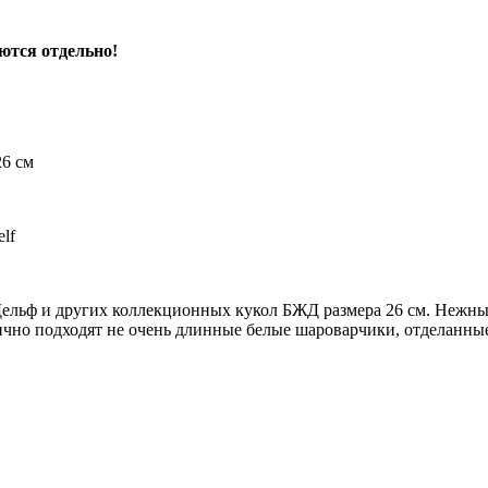
ются отдельно!
26 см
lf
Дельф и других коллекционных кукол БЖД размера 26 см. Нежн
лично подходят не очень длинные белые шароварчики, отделанн