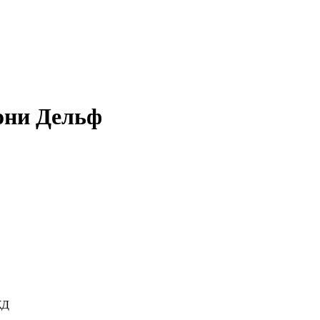
они Дельф
ЖД