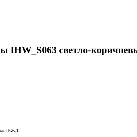
ны IHW_S063 светло-коричнев
укол БЖД