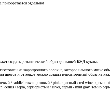
а приобретается отдельно!
жет создать романтический образ для вашей БЖД куклы.
зготовлен из жаропрочного волокна, которое намного мягче об
тва цветов и оттенков можно создать неповторимый образ на ка
й / saddle brown, розовый / pink, красный / red wine, кремовый /
сепия / sepia, серибристый / silver, серый / mint gray, тёмно серый