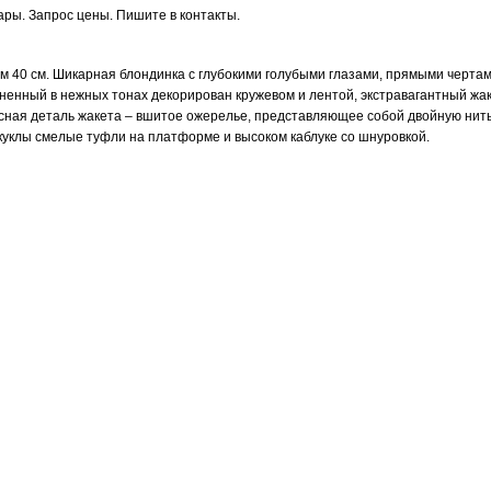
ары. Запрос цены. Пишите в контакты.
 40 см. Шикарная блондинка с глубокими голубыми глазами, прямыми чертам
ненный в нежных тонах декорирован кружевом и лентой, экстравагантный ж
ресная деталь жакета – вшитое ожерелье, представляющее собой двойную ни
куклы смелые туфли на платформе и высоком каблуке со шнуровкой.