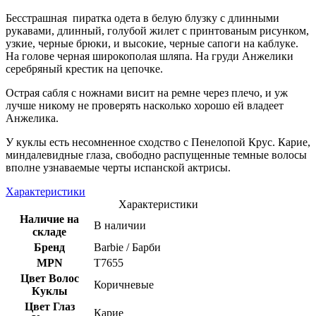
Бесстрашная пиратка одета в белую блузку с длинными
рукавами, длинный, голубой жилет с принтованым рисунком,
узкие, черные брюки, и высокие, черные сапоги на каблуке.
На голове черная широкополая шляпа. На груди Анжелики
серебряный крестик на цепочке.
Острая сабля с ножнами висит на ремне через плечо, и уж
лучше никому не проверять насколько хорошо ей владеет
Анжелика.
У куклы есть несомненное сходство с Пенелопой Крус. Карие,
миндалевидные глаза, свободно распущенные темные волосы
вполне узнаваемые черты испанской актрисы.
Характеристики
Характеристики
Наличие на
В наличии
складе
Бренд
Barbie / Барби
MPN
T7655
Цвет Волос
Коричневые
Куклы
Цвет Глаз
Карие