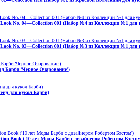
es Look No. 04—Collection 001 (Набор №4 из Коллекции №1 для
es Look No. 03—Collection 001 (Набор №3 из Коллекции №1 для
ряд Барби 'Черное Очарование')
енд для кукол Барби)
ction Book ('10 лет Моды Барби с дизайнером Робертом Бэстом