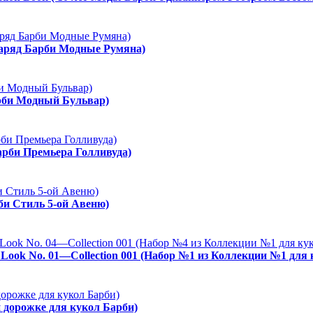
Наряд Барби Модные Румяна)
арби Модный Бульвар)
арби Премьера Голливуда)
рби Стиль 5-ой Авеню)
es Look No. 01—Collection 001 (Набор №1 из Коллекции №1 для
й дорожке для кукол Барби)