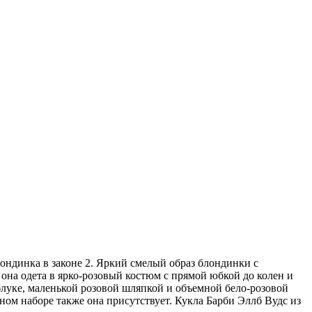
ондинка в законе 2. Яркий смелый образ блондинки с
на одета в ярко-розовый костюм с прямой юбкой до колен и
блуке, маленькой розовой шляпкой и объемной бело-розовой
ьном наборе также она присутствует. Кукла Барби Эллб Вудс из