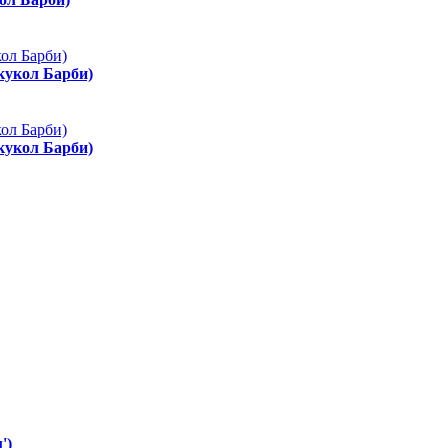
 кукол Барби)
 кукол Барби)
')