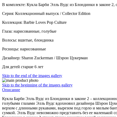
В комплекте: Кукла Барби Элль Вудс из Блондинки в законе 2, 
Серия: Коллекционный выпуск / Collector Edition
Коллекция: Barbie Loves Pop Culture
Глаза: нарисованные, голубые
Волосы: вшитые, блондинка
Ресницы: нарисованные
Дизайнер: Sharon Zuckerman / Шэрон Цукерман
Для детей старше 6 лет
Skip to the end of the images gallery
Skip to the beginning of the images gallery
Описание
Кукла Барби Элль Вудс из Блондинки в законе 2 – коллекционн
голубыми глазами Элль Вудс вдохновил дизайнера Шэрон Цукер
верхом с длинными рукавами, вырезом под горло и милым бант
сумкой. Элль Вудс невозможно представить без ее маленькой со