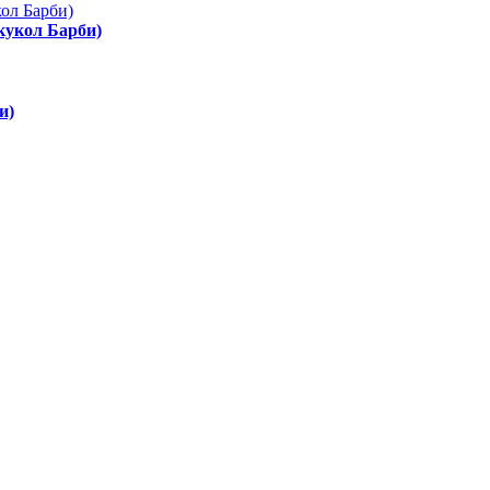
 кукол Барби)
и)