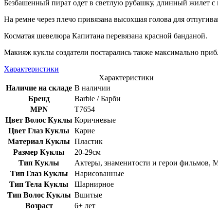
Безбашенный пират одет в светлую рубашку, длинный жилет с 
На ремне через плечо привязана высохшая голова для отпугиван
Косматая шевелюра Капитана перевязана красной банданой.
Макияж куклы создатели постарались также максимально прибли
Характеристики
Характеристики
Наличие на складе
В наличии
Бренд
Barbie / Барби
MPN
T7654
Цвет Волос Куклы
Коричневые
Цвет Глаз Куклы
Карие
Материал Куклы
Пластик
Размер Куклы
20-29см
Тип Куклы
Актеры, знаменитости и герои фильмов,
Тип Глаз Куклы
Нарисованные
Тип Тела Куклы
Шарнирное
Тип Волос Куклы
Вшитые
Возраст
6+ лет