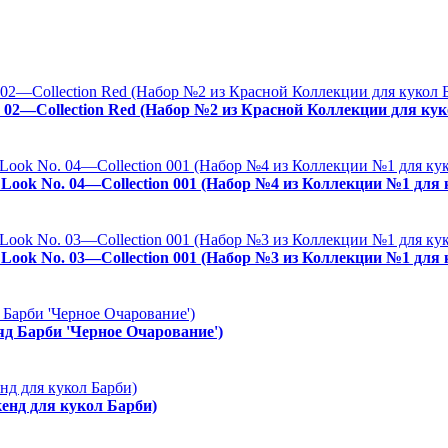
. 02—Collection Red (Набор №2 из Красной Коллекции для кук
es Look No. 04—Collection 001 (Набор №4 из Коллекции №1 для
es Look No. 03—Collection 001 (Набор №3 из Коллекции №1 для
ряд Барби 'Черное Очарование')
енд для кукол Барби)