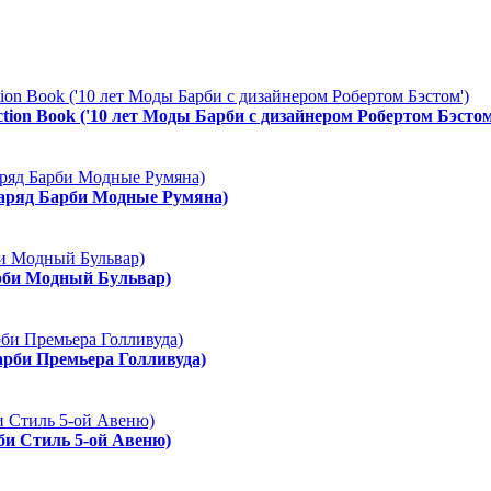
ction Book ('10 лет Моды Барби с дизайнером Робертом Бэстом
Наряд Барби Модные Румяна)
арби Модный Бульвар)
арби Премьера Голливуда)
рби Стиль 5-ой Авеню)