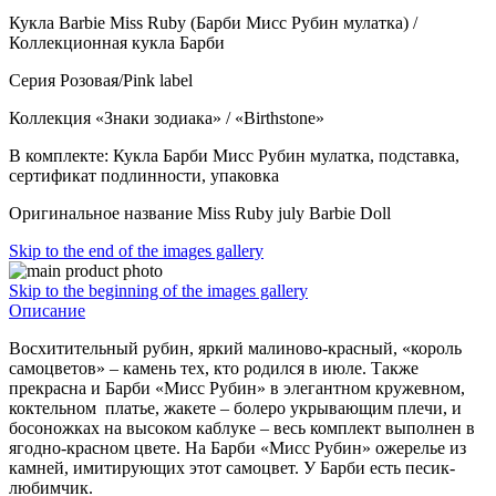
Кукла Barbie Miss Ruby (Барби Мисс Рубин мулатка) /
Коллекционная кукла Барби
Серия Розовая/Pink label
Коллекция «Знаки зодиака» / «Birthstone»
В комплекте: Кукла Барби Мисс Рубин мулатка, подставка,
сертификат подлинности, упаковка
Оригинальное название Miss Ruby july Barbie Doll
Skip to the end of the images gallery
Skip to the beginning of the images gallery
Описание
Восхитительный рубин, яркий малиново-красный, «король
самоцветов» – камень тех, кто родился в июле. Также
прекрасна и Барби «Мисс Рубин» в элегантном кружевном,
коктельном платье, жакете – болеро укрывающим плечи, и
босоножках на высоком каблуке – весь комплект выполнен в
ягодно-красном цвете. На Барби «Мисс Рубин» ожерелье из
камней, имитирующих этот самоцвет. У Барби есть песик-
любимчик.