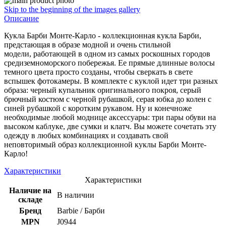
Skip to the beginning of the images gallery
Описание
Кукла Барби Монте-Карло - коллекционная кукла Барби,
предстающая в образе модной и очень стильной
модели, работающей в одном из самых роскошных городов
средиземноморского побережья. Ее прямые длинные волосы
темного цвета просто созданы, чтобы сверкать в свете
вспышек фотокамеры. В комплекте с куклой идет три разных
образа: черный купальник оригинального покроя, серый
брючный костюм с черной рубашкой, серая юбка до колен с
синей рубашкой с коротким рукавом. Ну и конечноже
необходимые любой моднице аксессуары: три пары обуви на
высоком каблуке, две сумки и клатч. Вы можете сочетать эту
одежду в любых комбинациях и создавать свой
неповторимый образ коллекционной куклы Барби Монте-
Карло!
Характеристики
Характеристики
Наличие на
В наличии
складе
Бренд
Barbie / Барби
MPN
J0944