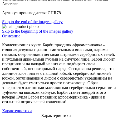
American
Артикул производителя: CHR78
Skip to the end of the images gallery
Skip to the beginning of the images gallery
Описание
Коллекционная кукла Барби праздник афроамериканка -
изящная девушка с длинными темными волосами, карими
глазами, очерченными легкими штрихами серебристых теней,
и пухлыми ярко-алыми губами на смуглом лице. Барби любит
праздники и на каждый из них она подбирает свой
собственный, неповторимый наряд. Сегодня она решила, что
длинное алое платье с пышной юбкой, серебристой нижней
юбкой, обтягивающим лифом с серебристым украшением на
декольте будет смотреться просто потрясающе. Образ
завершается длинными массивными серебристыми серьгами и
туфлями на высоком каблуке. Барби станет звездой этого
вечера! Кукла Барби праздник афроамериканка - яркий и
стильный штрих вашей коллекции!
Характеристики
Характеристики