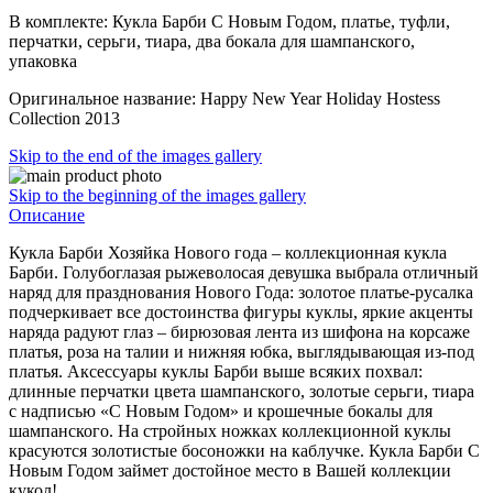
В комплекте: Кукла Барби С Новым Годом, платье, туфли,
перчатки, серьги, тиара, два бокала для шампанского,
упаковка
Оригинальное название: Happy New Year Holiday Hostess
Collection 2013
Skip to the end of the images gallery
Skip to the beginning of the images gallery
Описание
Кукла Барби Хозяйка Нового года – коллекционная кукла
Барби. Голубоглазая рыжеволосая девушка выбрала отличный
наряд для празднования Нового Года: золотое платье-русалка
подчеркивает все достоинства фигуры куклы, яркие акценты
наряда радуют глаз – бирюзовая лента из шифона на корсаже
платья, роза на талии и нижняя юбка, выглядывающая из-под
платья. Аксессуары куклы Барби выше всяких похвал:
длинные перчатки цвета шампанского, золотые серьги, тиара
с надписью «С Новым Годом» и крошечные бокалы для
шампанского. На стройных ножках коллекционной куклы
красуются золотистые босоножки на каблучке. Кукла Барби С
Новым Годом займет достойное место в Вашей коллекции
кукол!