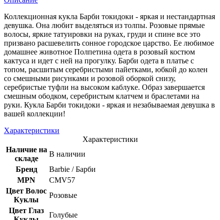
Коллекционная кукла Барби токидоки - яркая и нестандартная
девушка. Она любит выделяться из толпы. Розовые прямые
волосы, яркие татуировки на руках, груди и спине все это
призвано расшевелить сонное городское царство. Ее любимое
домашнее животное Полпетина одета в розовый костюм
кактуса и идет с ней на прогулку. Барби одета в платье с
топом, расшитым серебристыми пайетками, юбкой до колен
со смешными рисунками и розовой оборкой снизу,
серебристые туфли на высоком каблуке. Образ завершается
смешным ободком, серебристым клатчем и браслетами на
руки. Кукла Барби токидоки - яркая и незабываемая девушка в
вашей коллекции!
Характеристики
Характеристики
Наличие на
В наличии
складе
Бренд
Barbie / Барби
MPN
CMV57
Цвет Волос
Розовые
Куклы
Цвет Глаз
Голубые
Куклы