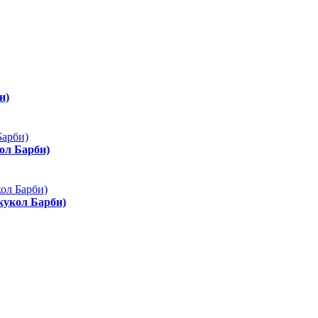
и)
ол Барби)
 кукол Барби)