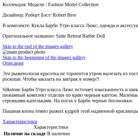
Коллекция: Модели / Fashion Model Collection
Дизайнер: Роберт Бэст/ Robert Best
В комплекте: Кукла Барби Утро класса Люкс, одежда и аксессуа
Оригинальное название: Suite Retreat Barbie Doll
Skip to the end of the images gallery
Skip to the beginning of the images gallery
Описание
Эта рыжеволосая красотка не торопится утром вылезать из по
роскоши. Чтобы заказать на завтрак в номер?!
Silkstone Барби Утро класса Люкс источает изысканность и ши
пижамный комплект отделан по краю черным кантом. Маленьк
сережками-капельками. На ногах у Барби черные босоножки.
Пышная копна темно рыжих кудрей этой надменной красавицы в
Характеристики
Характеристики
Наличие на складе
В наличии