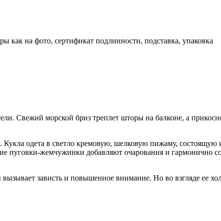
ры как на фото, сертификат подлинности, подставка, упаковка
стели. Свежий морской бриз треплет шторы на балконе, а прико
к. Кукла одета в светло кремовую, шелковую пижаму, состоящую
ие пуговки-жемчужинки добавляют очарования и гармонично с
ызывает зависть и повышенное внимание. Но во взгляде ее холо