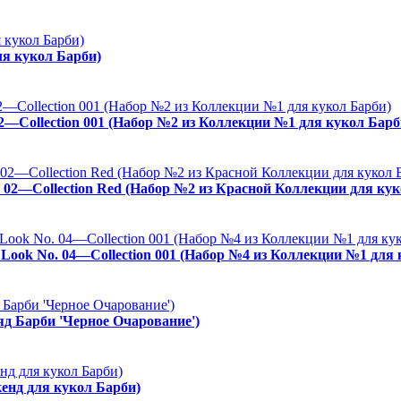
ля кукол Барби)
02—Collection 001 (Набор №2 из Коллекции №1 для кукол Барб
. 02—Collection Red (Набор №2 из Красной Коллекции для кук
es Look No. 04—Collection 001 (Набор №4 из Коллекции №1 для
ряд Барби 'Черное Очарование')
енд для кукол Барби)