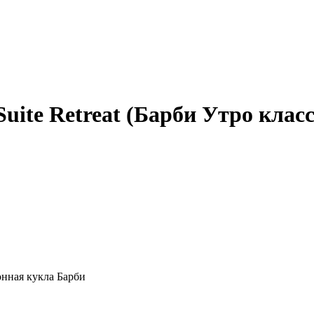
uite Retreat (Барби Утро клас
ионная кукла Барби