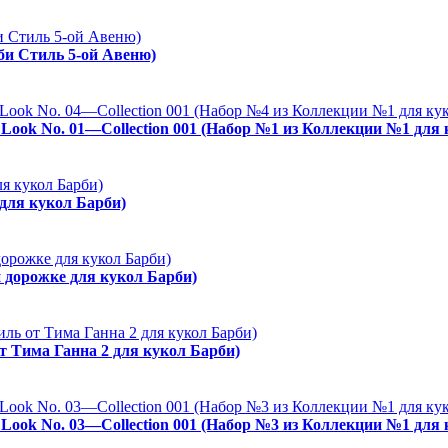
рби Стиль 5-ой Авеню)
es Look No. 01—Collection 001 (Набор №1 из Коллекции №1 для
 для кукол Барби)
й дорожке для кукол Барби)
от Тима Ганна 2 для кукол Барби)
es Look No. 03—Collection 001 (Набор №3 из Коллекции №1 для