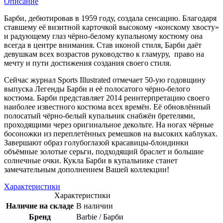
Описание
Барби, дебютировав в 1959 году, создала сенсацию. Благодаря
ставшему её визитной карточкой высокому «конскому хвосту»
и радующему глаз чёрно-белому купальному костюму она
всегда в центре внимания. Став иконой стиля, Барби даёт
девушкам всех возрастов руководство к гламуру, право на
мечту и пути достижения создания своего стиля.
Сейчас журнал Sports Illustrated отмечает 50-ую годовщину
выпуска Легенды Барби и её полосатого чёрно-белого
костюма. Барби представляет 2014 реинтерпретацию своего
наиболее известного костюма всех времён. Её обновлённый
полосатый чёрно-белый купальник снабжён бретелями,
проходящими через оригинальное декольте. На ногах чёрные
босоножки из переплетённых ремешков на высоких каблуках.
Завершают образ голубоглазой красавицы-блондинки
объёмные золотые серьги, подходящий браслет и большие
солнечные очки. Кукла Барби в купальнике станет
замечательным дополнением Вашей коллекции!
Характеристики
Характеристики
Наличие на складе
В наличии
Бренд
Barbie / Барби