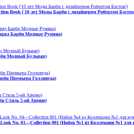
ction Book ('10 лет Моды Барби с дизайнером Робертом Бэстом
Наряд Барби Модные Румяна)
арби Модный Бульвар)
арби Премьера Голливуда)
рби Стиль 5-ой Авеню)
es Look No. 01—Collection 001 (Набор №1 из Коллекции №1 для