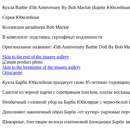
Кукла Barbie 45th Anniversary By Bob Mackie (Барби Юбилейна
Серия Юбилейная
Коллекция дизайнера Bob Mackie
В комплекте: подставка, сертификат подлинности
Оригинальное название: 45th Anniversary Barbie Doll By Bob Ma
Skip to the end of the images gallery
Skip to the beginning of the images gallery
Описание
Кукла Барби Юбилейная празднует свою 45-летнюю годовщину в
Сшитое из черной парчи с серебряным блеском, платье восхища
Необычный головной убор на Барби Юбилярше с черно-белой 
Дополняют лаконичный образ Барби «от кутюр» парчовые перч
Шикарные, блестящие волосы платиновой блондинки Барби зап