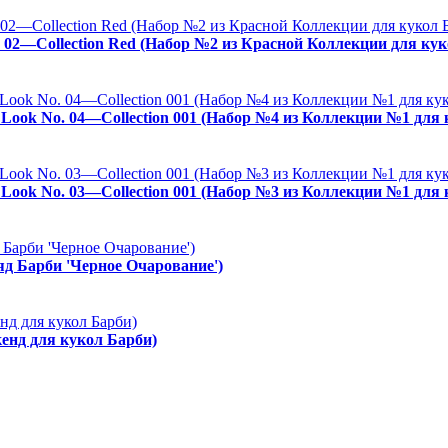
. 02—Collection Red (Набор №2 из Красной Коллекции для кук
es Look No. 04—Collection 001 (Набор №4 из Коллекции №1 для
es Look No. 03—Collection 001 (Набор №3 из Коллекции №1 для
ряд Барби 'Черное Очарование')
енд для кукол Барби)