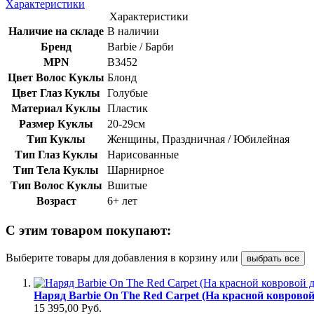
Характеристики
Характеристики
Наличие на складе
В наличии
Бренд
Barbie / Барби
MPN
B3452
Цвет Волос Куклы
Блонд
Цвет Глаз Куклы
Голубые
Материал Куклы
Пластик
Размер Куклы
20-29см
Тип Куклы
Женщины, Праздничная / Юбилейная
Тип Глаз Куклы
Нарисованные
Тип Тела Куклы
Шарнирное
Тип Волос Куклы
Вшитые
Возраст
6+ лет
С этим товаром покупают:
Выберите товары для добавления в корзину или
выбрать все
Наряд Barbie On The Red Carpet (На красной коврово
15 395,00 Руб.