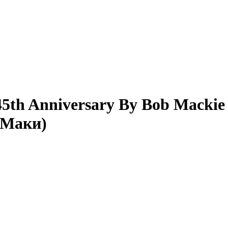
45th Anniversary By Bob Macki
 Маки)