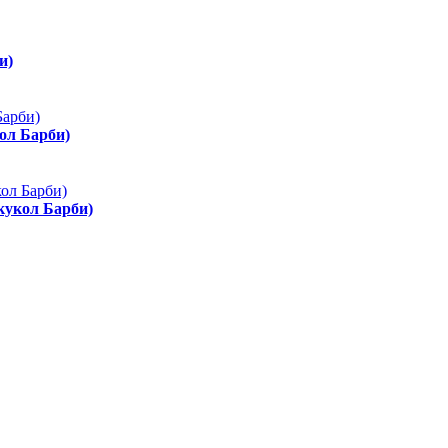
и)
ол Барби)
 кукол Барби)