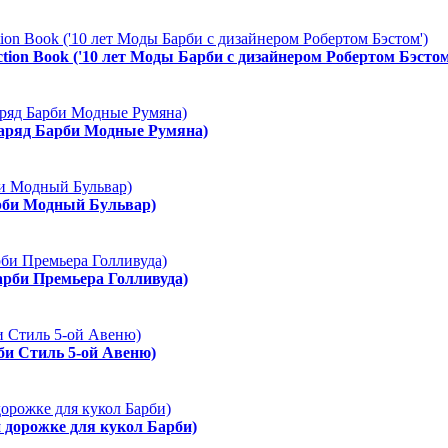
ction Book ('10 лет Моды Барби с дизайнером Робертом Бэстом
Наряд Барби Модные Румяна)
арби Модный Бульвар)
арби Премьера Голливуда)
рби Стиль 5-ой Авеню)
й дорожке для кукол Барби)