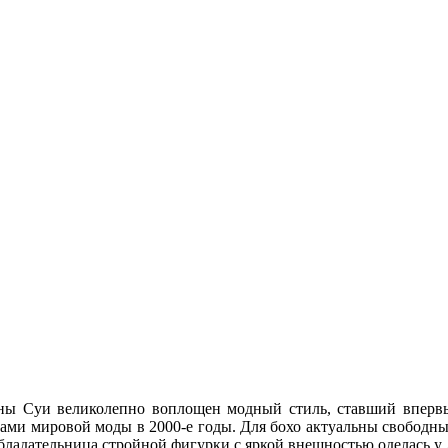
ны Суи великолепно воплощен модный стиль, ставший впервы
дами мировой моды в 2000-е годы. Для бохо актуальны свободны
обладательница стройной фигурки с яркой внешностью оделась 