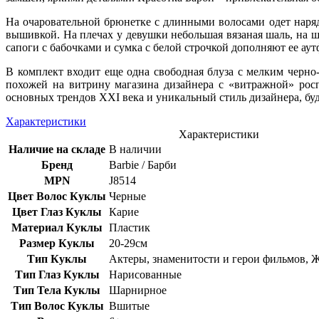
На очаровательной брюнетке с длинными волосами одет наряд
вышивкой. На плечах у девушки небольшая вязаная шаль, на ш
сапоги с бабочками и сумка с белой строчкой дополняют ее аут
В комплект входит еще одна свободная блуза с мелким черно
похожей на витрину магазина дизайнера с «витражной» рос
основных трендов XXI века и уникальный стиль дизайнера, б
Характеристики
Характеристики
Наличие на складе
В наличии
Бренд
Barbie / Барби
MPN
J8514
Цвет Волос Куклы
Черные
Цвет Глаз Куклы
Карие
Материал Куклы
Пластик
Размер Куклы
20-29см
Тип Куклы
Актеры, знаменитости и герои фильмов,
Тип Глаз Куклы
Нарисованные
Тип Тела Куклы
Шарнирное
Тип Волос Куклы
Вшитые