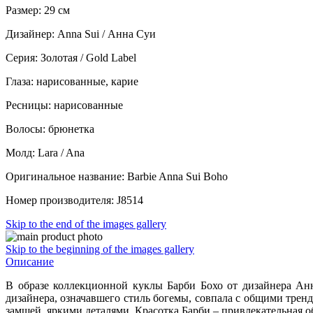
Размер: 29 см
Дизайнер: Anna Sui / Анна Суи
Серия: Золотая / Gold Label
Глаза: нарисованные, карие
Ресницы: нарисованные
Волосы: брюнетка
Молд: Lara / Ana
Оригинальное название: Barbie Anna Sui Boho
Номер производителя: J8514
Skip to the end of the images gallery
Skip to the beginning of the images gallery
Описание
В образе коллекционной куклы Барби Бохо от дизайнера Ан
дизайнера, означавшего стиль богемы, совпала с общими трен
замшей, яркими деталями. Красотка Барби – привлекательная 