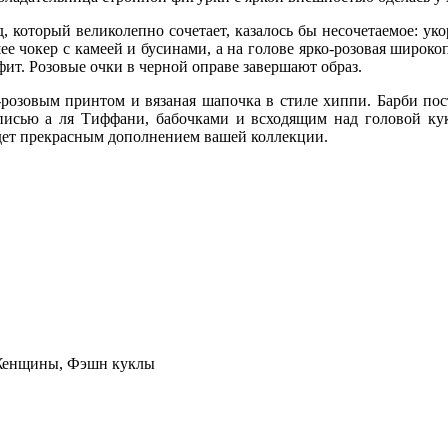
, который великолепно сочетает, казалось бы несочетаемое: у
ее чокер с камеей и бусинами, а на голове ярко-розовая широк
фит. Розовые очки в черной оправе завершают образ.
-розовым принтом и вязаная шапочка в стиле хиппи. Барби пос
писью а ля Тиффани, бабочками и всходящим над головой ку
удет прекрасным дополнением вашей коллекции.
 Женщины, Фэшн куклы