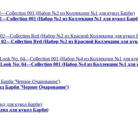
02—Collection 001 (Набор №2 из Коллекции №1 для кукол Барб
. 02—Collection Red (Набор №2 из Красной Коллекции для кук
es Look No. 04—Collection 001 (Набор №4 из Коллекции №1 для
ряд Барби 'Черное Очарование')
енд для кукол Барби)