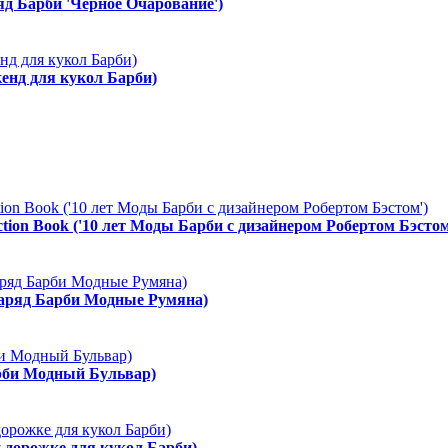
ряд Барби 'Черное Очарование')
енд для кукол Барби)
ction Book ('10 лет Моды Барби с дизайнером Робертом Бэстом
Наряд Барби Модные Румяна)
арби Модный Бульвар)
й дорожке для кукол Барби)