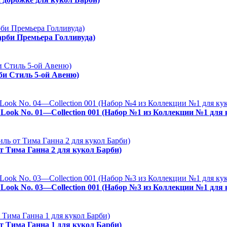
арби Премьера Голливуда)
рби Стиль 5-ой Авеню)
es Look No. 01—Collection 001 (Набор №1 из Коллекции №1 для
от Тима Ганна 2 для кукол Барби)
es Look No. 03—Collection 001 (Набор №3 из Коллекции №1 для
от Тима Ганна 1 для кукол Барби)