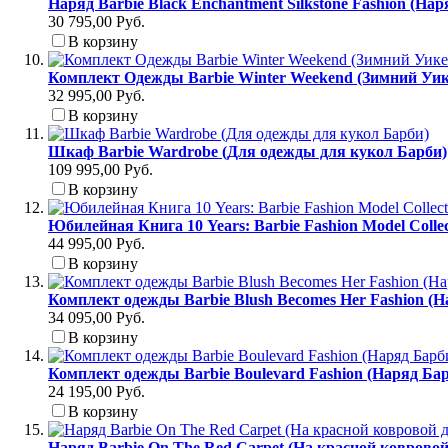
Наряд Barbie Black Enchantment Silkstone Fashion (На
30 795,00 Руб.
В корзину
Комплект Одежды Barbie Winter Weekend (Зимний Уик
32 995,00 Руб.
В корзину
Шкаф Barbie Wardrobe (Для одежды для кукол Барби)
109 995,00 Руб.
В корзину
Юбилейная Книга 10 Years: Barbie Fashion Model Colle
44 995,00 Руб.
В корзину
Комплект одежды Barbie Blush Becomes Her Fashion (
34 095,00 Руб.
В корзину
Комплект одежды Barbie Boulevard Fashion (Наряд Б
24 195,00 Руб.
В корзину
Наряд Barbie On The Red Carpet (На красной коврово