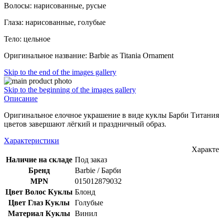
Волосы: нарисованные, русые
Глаза: нарисованные, голубые
Тело: цельное
Оригинальное название: Barbie as Titania Ornament
Skip to the end of the images gallery
Skip to the beginning of the images gallery
Описание
Оригинальное елочное украшение в виде куклы Барби Титания 
цветов завершают лёгкий и праздничный образ.
Характеристики
Характ
Наличие на складе
Под заказ
Бренд
Barbie / Барби
MPN
015012879032
Цвет Волос Куклы
Блонд
Цвет Глаз Куклы
Голубые
Материал Куклы
Винил