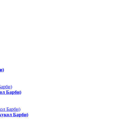
и)
ол Барби)
 кукол Барби)