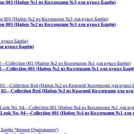
ion 003 (Набор №1 из Коллекции №3 для кукол Барби)
ion 003 (Набор №2 из Коллекции №3 для кукол Барби)
ля кукол Барби)
02—Collection 001 (Набор №2 из Коллекции №1 для кукол Барб
. 02—Collection Red (Набор №2 из Красной Коллекции для кук
es Look No. 04—Collection 001 (Набор №4 из Коллекции №1 для