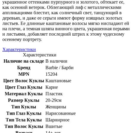
украшенное оттенками пурпурного и золотого, обтекает ее,
как осенний ветерок. Облегающий лиф с металлическими
аппликациями блестит, как солнечный свет, танцующий в
деревьях, и даже ее серьги имеют форму изящных золотых
листьев. Ее длинные каштановые волосы мягко ниспадают ей
на плечи, а темная шляпа винного цвета, украшенная перьями
и листьями, добавляет последний штрих к этому чудесному
осеннему портрету.
Характеристики
Характеристики
Наличие на складе
В наличии
Бренд
Barbie / Барби
MPN
15204
Цвет Волос Куклы
Каштановые
Цвет Глаз Куклы
Карие
Материал Куклы
Пластик
Размер Куклы
20-29см
Тип Куклы
Женщины
Тип Глаз Куклы
Нарисованные
Тип Тела Куклы
Шарнирное
Тип Волос Куклы
Вшитые
Возраст
14+ лет