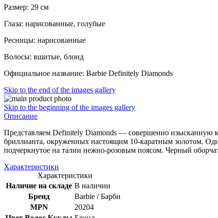
Размер: 29 см
Глаза: нарисованные, голубые
Ресницы: нарисованные
Волосы: вшитые, блонд
Официальное название: Barbie Definitely Diamonds
Skip to the end of the images gallery
Skip to the beginning of the images gallery
Описание
Представляем Definitely Diamonds — совершенно изысканную к
бриллианта, окруженных настоящим 10-каратным золотом. Один 
подчеркнутое на талии нежно-розовым поясом. Черный оборчат
Характеристики
Характеристики
Наличие на складе
В наличии
Бренд
Barbie / Барби
MPN
20204
Цвет Волос Куклы
Блонд