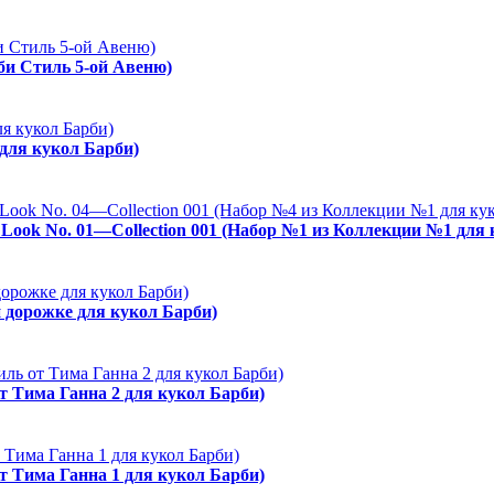
рби Стиль 5-ой Авеню)
 для кукол Барби)
es Look No. 01—Collection 001 (Набор №1 из Коллекции №1 для
й дорожке для кукол Барби)
от Тима Ганна 2 для кукол Барби)
от Тима Ганна 1 для кукол Барби)