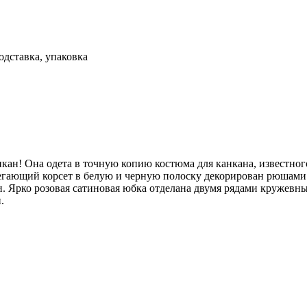
одставка, упаковка
ан! Она одета в точную копию костюма для канкана, известного
гающий корсет в белую и черную полоску декорирован рюшами и
. Ярко розовая сатиновая юбка отделана двумя рядами кружевн
.