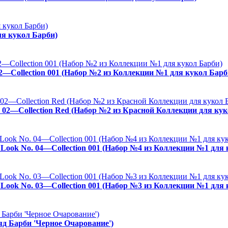
ля кукол Барби)
02—Collection 001 (Набор №2 из Коллекции №1 для кукол Барб
. 02—Collection Red (Набор №2 из Красной Коллекции для кук
es Look No. 04—Collection 001 (Набор №4 из Коллекции №1 для
es Look No. 03—Collection 001 (Набор №3 из Коллекции №1 для
ряд Барби 'Черное Очарование')