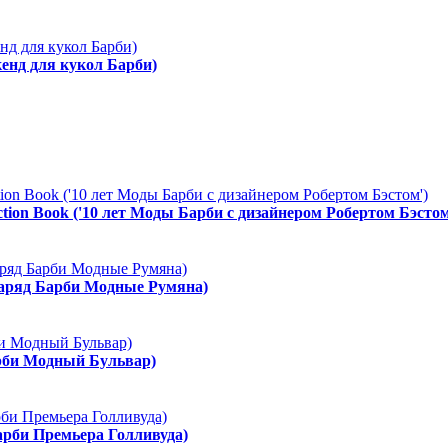
енд для кукол Барби)
ction Book ('10 лет Моды Барби с дизайнером Робертом Бэстом
Наряд Барби Модные Румяна)
арби Модный Бульвар)
арби Премьера Голливуда)