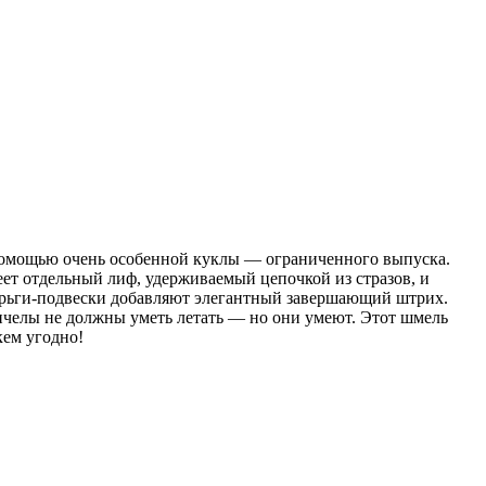
 помощью очень особенной куклы — ограниченного выпуска.
еет отдельный лиф, удерживаемый цепочкой из стразов, и
ерьги-подвески добавляют элегантный завершающий штрих.
пчелы не должны уметь летать — но они умеют. Этот шмель
кем угодно!