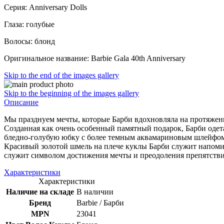
Серия: Anniversary Dolls
Глаза: голубые
Волосы: блонд
Оригинальное название: Barbie Gala 40th Anniversary
Skip to the end of the images gallery
Skip to the beginning of the images gallery
Описание
Мы празднуем мечты, которые Барби вдохновляла на протяжени
Созданная как очень особенный памятный подарок, Барби одета
бледно-голубую юбку с более темным аквамариновым шлейфом
Красивый золотой шмель на плече куклы Барби служит напомин
служит символом достижения мечты и преодоления препятствий.
Характеристики
Характеристики
Наличие на складе
В наличии
Бренд
Barbie / Барби
MPN
23041