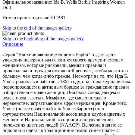
Официальное название: Ida B. Wells Barbie Inspiring Women
Doll
Номер производителя: HCB81
Skip to the end of the images gallery
Skip to the beginning of the images gallery
Описание
Серия "Вдохновляющие женщины Барби" отдает дань
уважения невероятным героиням своего времени; смелым
женщинам, которые рисковали, меняли правила и
прокладывали путь для поколений девочек, чтобы мечтать о
большем, чем когда-либо прежде. Несмотря на то, что Ида Б.
Уэллс родилась в рабстве в 1862 году, она стала журналистом-
первопроходцем и активным борцом за гражданские права и
избирательное право женщин. Она была совладельцем и
редактором газеты в Мемфисе, где смело писала о
неравенстве, затрагивающем афроамериканцев. Кроме того,
Уэллс (позже известный как Уэллс-Барнетт) стал
соучредителем Национальной ассоциации клубов цветных
женщин и Национальной ассоциации по улучшению
положения цветных людей (NAACP). Вылепленная по ее
подобию и одетая в традиционное темно-синее платье с