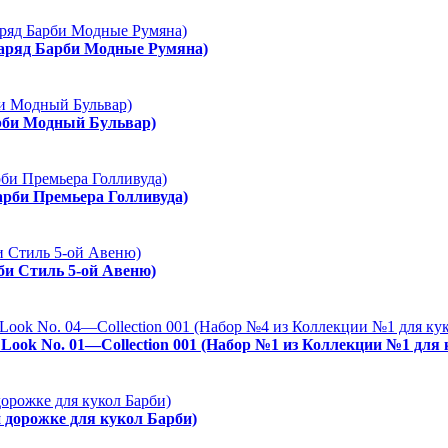
Наряд Барби Модные Румяна)
арби Модный Бульвар)
арби Премьера Голливуда)
рби Стиль 5-ой Авеню)
es Look No. 01—Collection 001 (Набор №1 из Коллекции №1 для
й дорожке для кукол Барби)