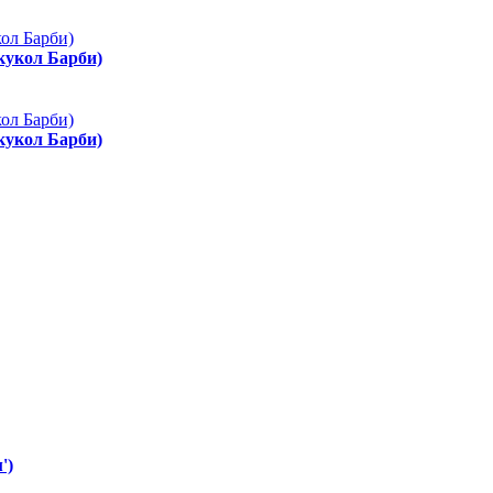
 кукол Барби)
 кукол Барби)
')