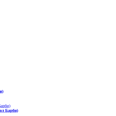
и)
ол Барби)