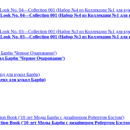
es Look No. 04—Collection 001 (Набор №4 из Коллекции №1 для
es Look No. 03—Collection 001 (Набор №3 из Коллекции №1 для
ряд Барби 'Черное Очарование')
енд для кукол Барби)
ction Book ('10 лет Моды Барби с дизайнером Робертом Бэстом