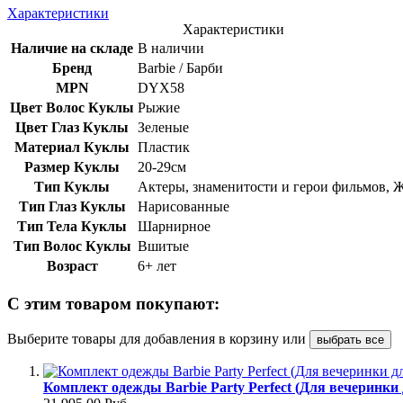
Характеристики
Характеристики
Наличие на складе
В наличии
Бренд
Barbie / Барби
MPN
DYX58
Цвет Волос Куклы
Рыжие
Цвет Глаз Куклы
Зеленые
Материал Куклы
Пластик
Размер Куклы
20-29см
Тип Куклы
Актеры, знаменитости и герои фильмов,
Тип Глаз Куклы
Нарисованные
Тип Тела Куклы
Шарнирное
Тип Волос Куклы
Вшитые
Возраст
6+ лет
С этим товаром покупают:
Выберите товары для добавления в корзину или
выбрать все
Комплект одежды Barbie Party Perfect (Для вечеринки