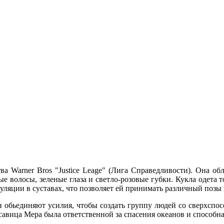
а Warner Bros "Justice Leage" (Лига Справедливости). Она об
 волосы, зеленые глаза и светло-розовые губки. Кукла одета то
ляции в суставах, что позволяет ей принимать различный позы 
обьединяют усилия, чтобы создать группу людей со сверхспос
асавица Мера была ответственной за спасения океанов и способ