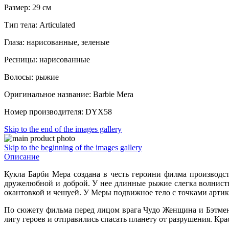
Размер: 29 см
Тип тела: Articulated
Глаза: нарисованные, зеленые
Ресницы: нарисованные
Волосы: рыжие
Оригинальное название: Barbie Mera
Номер производителя: DYX58
Skip to the end of the images gallery
Skip to the beginning of the images gallery
Описание
Кукла Барби Мера создана в честь героини филма производств
дружелюбной и доброй. У нее длинные рыжие слегка волнистые
окантовкой и чешуей. У Меры подвижное тело с точками артику
По сюжету фильма перед лицом врага Чудо Женщина и Бэтмен 
лигу героев и отправились спасать планету от разрушения. Кр