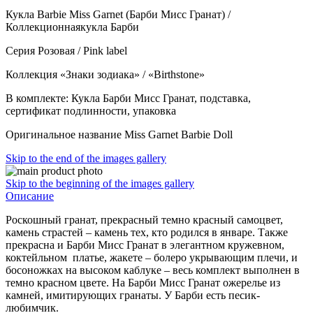
Кукла Barbie Miss Garnet (Барби Мисс Гранат) /
Коллекционнаякукла Барби
Серия Розовая / Pink label
Коллекция «Знаки зодиака» / «Birthstone»
В комплекте: Кукла Барби Мисс Гранат, подставка,
сертификат подлинности, упаковка
Оригинальное название Miss Garnet Barbie Doll
Skip to the end of the images gallery
Skip to the beginning of the images gallery
Описание
Роскошный гранат, прекрасный темно красный самоцвет,
камень страстей – камень тех, кто родился в январе. Также
прекрасна и Барби Мисс Гранат в элегантном кружевном,
коктейльном платье, жакете – болеро укрывающим плечи, и
босоножках на высоком каблуке – весь комплект выполнен в
темно красном цвете. На Барби Мисс Гранат ожерелье из
камней, имитирующих гранаты. У Барби есть песик-
любимчик.