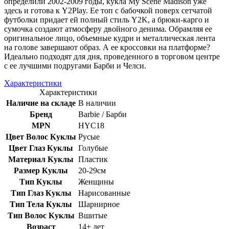
определили 2002-2009 годы, кукла My Scene Madison уже
здесь и готова к Y2Play. Ее топ с бабочкой поверх сетчатой ​​
футболки придает ей полный стиль Y2K, а брюки-карго и
сумочка создают атмосферу двойного денима. Обрамляя ее
оригинальное лицо, объемные кудри и металлическая лента
на голове завершают образ. А ее кроссовки на платформе?
Идеально подходят для дня, проведенного в торговом центре
с ее лучшими подругами Барби и Челси.
Характеристики
Характеристики
Наличие на складе
В наличии
Бренд
Barbie / Барби
MPN
HYC18
Цвет Волос Куклы
Русые
Цвет Глаз Куклы
Голубые
Материал Куклы
Пластик
Размер Куклы
20-29см
Тип Куклы
Женщины
Тип Глаз Куклы
Нарисованные
Тип Тела Куклы
Шарнирное
Тип Волос Куклы
Вшитые
Возраст
14+ лет