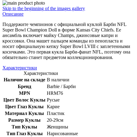
Skip to the beginning of the images gallery
Описание
Поддержите чемпионов с официальной куклой Барби NFL
Super Bowl Champion Doll в форме Kansas City Chiefs. Ее
ансамбль включает майку Champs, джинсовые капри и
кроссовки. Она машет пальцем команды из пенопласта и
носит официальную кепку Super Bowl LVIII с заплетенными
косичками. Это первая кукла Барби-фанат NFL, поэтому она
обязательно станет предметом коллекционирования.
Характеристики
Характеристики
Наличие на складе
В наличии
Бренд
Barbie / Барби
MPN
HRM76
Цвет Волос Куклы
Русые
Цвет Глаз Куклы
Карие
Материал Куклы
Пластик
Размер Куклы
20-29см
Тип Куклы
Женщины
Тип Глаз Куклы
Нарисованные