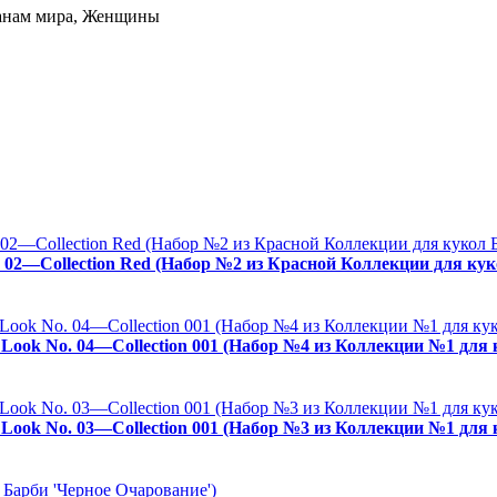
ранам мира, Женщины
. 02—Collection Red (Набор №2 из Красной Коллекции для кук
es Look No. 04—Collection 001 (Набор №4 из Коллекции №1 для
es Look No. 03—Collection 001 (Набор №3 из Коллекции №1 для