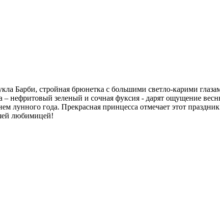
укла Барби, стройная брюнетка с большими светло-карими глаз
 – нефритовый зеленый и сочная фуксия - дарят ощущение весны 
ем лунного года. Прекрасная принцесса отмечает этот праздник 
ашей любимицей!