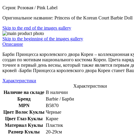
Серия: Розовая / Pink Label
Оригинальное название: Princess of the Korean Court Barbie Doll
Skip to the end of the images gallery
Skip to the beginning of the images gallery
Описание
Барби Принцесса королевского двора Кореи – коллекционная к
создан по мотивам национального костюма Кореи. Цвета наряда
точнее в первый день весны, который также является первым дн
кровей -Барби Принцесса королевского двора Кореи станет В
Характеристики
Характеристики
Наличие на складе
В наличии
Бренд
Barbie / Барби
MPN
B5870
Цвет Волос Куклы
Черные
Цвет Глаз Куклы
Карие
Материал Куклы
Пластик
Размер Куклы
20-29см