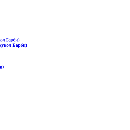
 кукол Барби)
и)