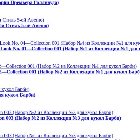
арби Премьера Голливуда)
рби Стиль 5-ой Авеню)
es Look No. 01—Collection 001 (Набор №1 из Коллекции №1 для
02—Collection 001 (Набор №2 из Коллекции №1 для кукол Барб
ля кукол Барби)
ion 003 (Набор №2 из Коллекции №3 для кукол Барби)