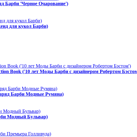
ряд Барби 'Черное Очарование')
енд для кукол Барби)
ction Book ('10 лет Моды Барби с дизайнером Робертом Бэстом
Наряд Барби Модные Румяна)
арби Модный Бульвар)