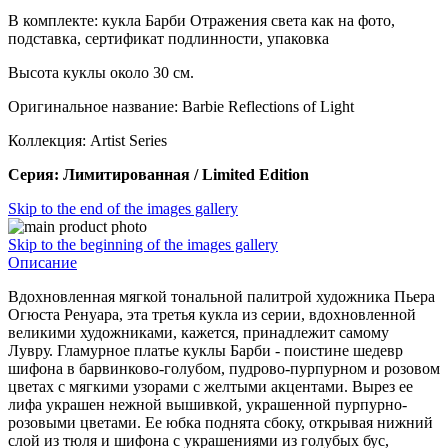
В комплекте: кукла Барби Отражения света как на фото,
подставка, сертификат подлинности, упаковка
Высота куклы около 30 см.
Оригинальное название: Barbie Reflections of Light
Коллекция: Artist Series
Серия: Лимитированная / Limited Edition
Skip to the end of the images gallery
Skip to the beginning of the images gallery
Описание
Вдохновленная мягкой тональной палитрой художника Пьера
Огюста Ренуара, эта третья кукла из серии, вдохновленной
великими художниками, кажется, принадлежит самому
Лувру.
Гламурное платье куклы Барби - поистине шедевр
шифона в барвинково-голубом, пудрово-пурпурном и розовом
цветах с мягкими узорами с желтыми акцентами.
Вырез ее
лифа украшен нежной вышивкой, украшенной пурпурно-
розовыми цветами.
Ее юбка поднята сбоку, открывая нижний
слой из тюля и шифона с украшениями из голубых бус,