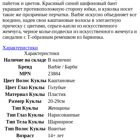
пайеток и цветов.
Красивый синий шифоновый бант
украшает противоположную сторону юбки, и куколка носит
такие же прозрачные перчатки.
Barbie искусно объединяет все
воедино, надев свои каштановые волосы в элегантную
прическу с цветами, серьги-капли из искусственного
жемчуга, черное колье-подвески из искусственного жемчуга и
сандалии с Т-образным ремешком из барвинка.
Характеристики
Характеристики
Наличие на складе
В наличии
Бренд
Barbie / Барби
MPN
23884
Цвет Волос Куклы
Каштановые
Цвет Глаз Куклы
Голубые
Материал Куклы
Пластик
Размер Куклы
20-29см
Тип Куклы
Женщины
Тип Глаз Куклы
Нарисованные
Тип Тела Куклы
Шарнирное
Тип Волос Куклы
Вшитые
Возраст
14+ лет