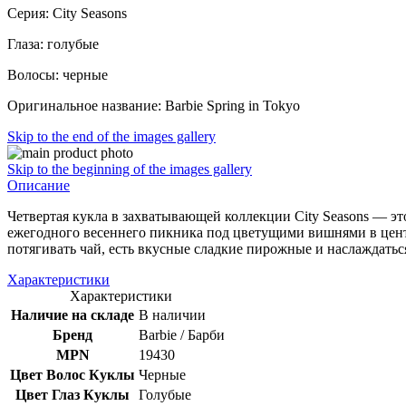
Серия: City Seasons
Глаза: голубые
Волосы: черные
Оригинальное название: Barbie Spring in Tokyo
Skip to the end of the images gallery
Skip to the beginning of the images gallery
Описание
Четвертая кукла в захватывающей коллекции City Seasons — э
ежегодного весеннего пикника под цветущими вишнями в центр
потягивать чай, есть вкусные сладкие пирожные и наслаждатьс
Характеристики
Характеристики
Наличие на складе
В наличии
Бренд
Barbie / Барби
MPN
19430
Цвет Волос Куклы
Черные
Цвет Глаз Куклы
Голубые