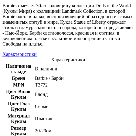
Barbie отмечает 30-ю годовщину коллекции Dolls of the World
(Куклы Мира) с коллекцией Landmark Collection, в которой
Barbie одета в наряд, воспроизводящий образ одного из самых
знаменитых статуй в мире. Кукла Statue of Liberty отражает
стиль и гламур знаменитого города, который она представляет
- Нью-Йорк. Барби светловолосая, красивая и статная, в
великолепном платье с культовой иллюстрацией Статуи
Свободы на платье.
Характеристики
Характеристики
Наличие на
В наличии
складе
Бренд
Barbie / Барби
MPN
T3772
Цвет Волос
Блонд
Куклы
Цвет Глаз
Серые
Куклы
Материал
Пластик
Куклы
Размер
20-29см
Куклы