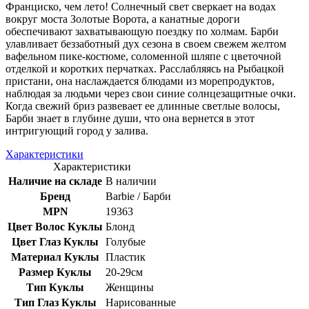
Франциско, чем лето! Солнечный свет сверкает на водах
вокруг моста Золотые Ворота, а канатные дороги
обеспечивают захватывающую поездку по холмам. Барби
улавливает беззаботный дух сезона в своем свежем желтом
вафельном пике-костюме, соломенной шляпе с цветочной
отделкой и коротких перчатках. Расслабляясь на Рыбацкой
пристани, она наслаждается блюдами из морепродуктов,
наблюдая за людьми через свои синие солнцезащитные очки.
Когда свежий бриз развевает ее длинные светлые волосы,
Барби знает в глубине души, что она вернется в этот
интригующий город у залива.
Характеристики
Характеристики
Наличие на складе
В наличии
Бренд
Barbie / Барби
MPN
19363
Цвет Волос Куклы
Блонд
Цвет Глаз Куклы
Голубые
Материал Куклы
Пластик
Размер Куклы
20-29см
Тип Куклы
Женщины
Тип Глаз Куклы
Нарисованные