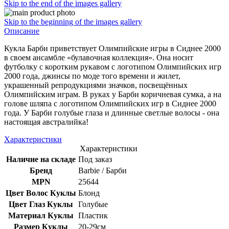
Skip to the end of the images gallery
Skip to the beginning of the images gallery
Описание
Кукла Барби приветствует Олимпийские игры в Сиднее 2000
в своем ансамбле «булавочная коллекция». Она носит
футболку с коротким рукавом с логотипом Олимпийских игр
2000 года, джинсы по моде того времени и жилет,
украшенный репродукциями значков, посвещённых
Олимпийским играм. В руках у Барби коричневая сумка, а на
голове шляпа с логотипом Олимпийских игр в Сиднее 2000
года. У Барби голубые глаза и длинные светлые волосы - она
настоящая австралийка!
Характеристики
Характеристики
Наличие на складе
Под заказ
Бренд
Barbie / Барби
MPN
25644
Цвет Волос Куклы
Блонд
Цвет Глаз Куклы
Голубые
Материал Куклы
Пластик
Размер Куклы
20-29см