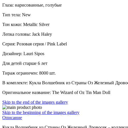
Глаза: нарисованные, голубые
Тип тела: New
Тон кожи: Metallic Silver
Лепка головы: Jack Haley
Серия: Розовая серия / Pink Label
Дизайнер: Lauri Sipos
Для детей старше 6 лет
Тираж ограничен: 8000 шт.
В комплекте: Кукла Волшебник из Страны Оз Железный Дровосек
Оригинальное название: The Wizard of Oz Tin Man Doll
Skip to the end of the images gallery
Skip to the beginning of the images gallery
Описание
Кукла Волшебник из Страны Оз Железный Дровосек – коллекци