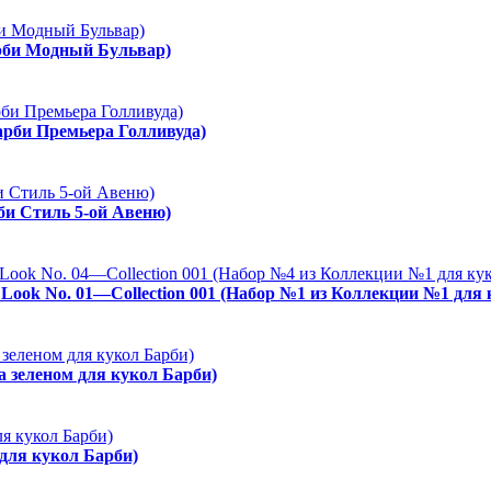
арби Модный Бульвар)
арби Премьера Голливуда)
рби Стиль 5-ой Авеню)
es Look No. 01—Collection 001 (Набор №1 из Коллекции №1 для
а зеленом для кукол Барби)
 для кукол Барби)