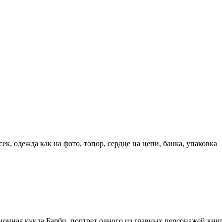
, одежда как на фото, топор, сердце на цепи, банка, упаковка
онная кукла Барби, портрет одного из главных персонажей кни