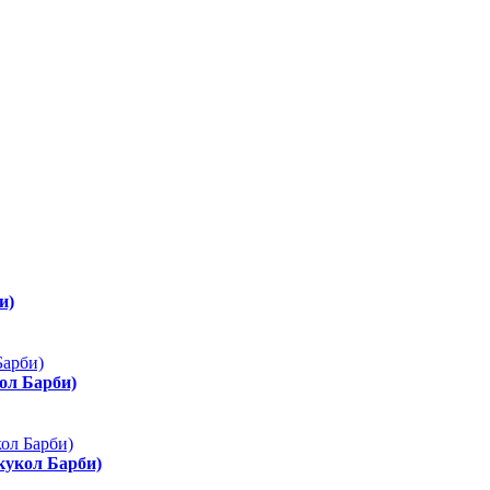
и)
ол Барби)
 кукол Барби)