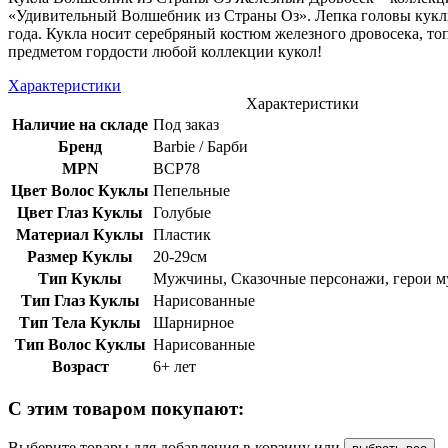
«Удивительный Волшебник из Страны Оз». Лепка головы куклы
года. Кукла носит серебряный костюм железного дровосека, то
предметом гордости любой коллекции кукол!
Характеристики
Характеристики
Наличие на складе
Под заказ
Бренд
Barbie / Барби
MPN
BCP78
Цвет Волос Куклы
Пепельные
Цвет Глаз Куклы
Голубые
Материал Куклы
Пластик
Размер Куклы
20-29см
Тип Куклы
Мужчины, Сказочные персонажи, герои м
Тип Глаз Куклы
Нарисованные
Тип Тела Куклы
Шарнирное
Тип Волос Куклы
Нарисованные
Возраст
6+ лет
С этим товаром покупают:
Выберите товары для добавления в корзину или