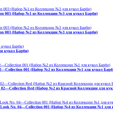
ion 003 (Набор №1 из Коллекции №3 для кукол Барби)
ion 003 (Набор №2 из Коллекции №3 для кукол Барби)
ля кукол Барби)
02—Collection 001 (Набор №2 из Коллекции №1 для кукол Барб
. 02—Collection Red (Набор №2 из Красной Коллекции для кук
es Look No. 04—Collection 001 (Набор №4 из Коллекции №1 для