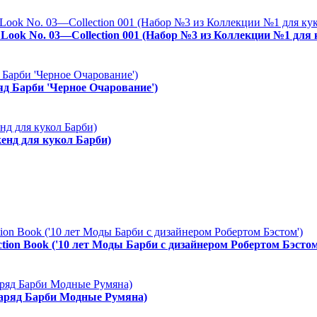
es Look No. 03—Collection 001 (Набор №3 из Коллекции №1 для
ряд Барби 'Черное Очарование')
енд для кукол Барби)
ction Book ('10 лет Моды Барби с дизайнером Робертом Бэстом
Наряд Барби Модные Румяна)